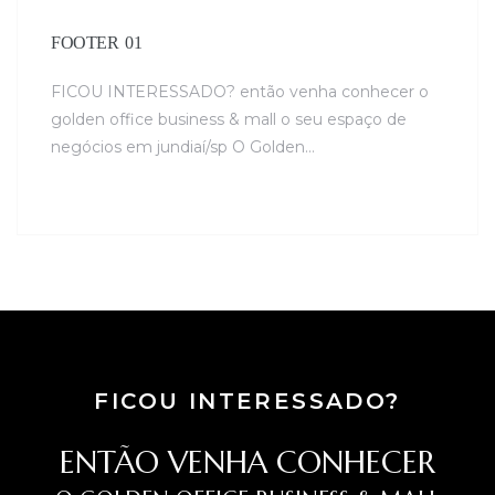
FOOTER 01
FICOU INTERESSADO? então venha conhecer o
golden office business & mall o seu espaço de
negócios em jundiaí/sp O Golden…
FICOU INTERESSADO?
ENTÃO VENHA CONHECER